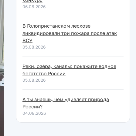
конкурс
06.08.2026
В Голопристанском лесхозе
ликвидировали три пожара после атак
ВСУ
05.08.2026
Реки, озёра, каналы: покажите водное
богатство России
05.08.2026
А ты знаешь, чем удивляет природа
России?
04.08.2026